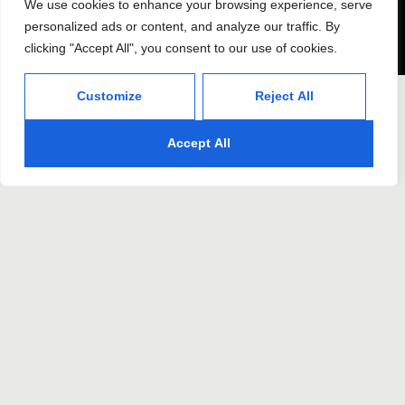
We use cookies to enhance your browsing experience, serve
personalized ads or content, and analyze our traffic. By
clicking "Accept All", you consent to our use of cookies.
Customize
Reject All
Accept All
Kit digital Sevilla:
Solicitamos, tramitamos, implantamos y elaboramos
la justificación del kit digital para tu negocio. Hemos
tramitado más de 120.000 € en subvenciones del kit
digital, nuestra experiencia nos avala.
Nuestros servicios